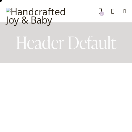
0
Header Default